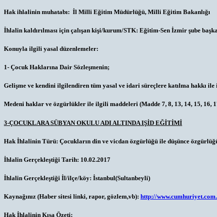
Hak ihlalinin muhatabı:
İl Milli Eğitim Müdürlüğü, Milli Eğitim Bakanlığı
İhlalin kaldırılması için çalışan kişi/kurum/STK:
Eğitim-Sen İzmir şube başka
Konuyla ilgili yasal düzenlemeler:
1- Çocuk Haklarına Dair Sözleşmenin;
Gelişme ve kendini ilgilendiren tüm yasal ve idari süreçlere katılma hakkı ile i
Medeni haklar ve özgürlükler ile ilgili maddeleri (Madde 7, 8, 13, 14, 15, 16, 1
3-ÇOCUKLARA SÜBYAN OKULU ADI ALTINDA IŞİD EĞİTİMİ
Hak İhlalinin Türü:
Çocukların din ve vicdan özgürlüğü ile düşünce özgürlüğ
İhlalin Gerçekleştiği Tarih:
10.02.2017
İhlalin Gerçekleştiği İl/ilçe/köy:
İstanbul(Sultanbeyli)
Kaynağınız (Haber sitesi linki, rapor, gözlem,vb):
http://www.cumhuriyet.com
Hak İhlalinin Kısa Özeti: