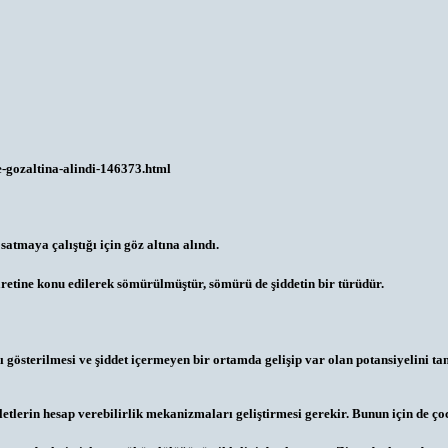
-gozaltina-alindi-146373.html
atmaya çalıştığı için göz altına alındı.
aretine konu edilerek sömürülmüştür, sömürü de şiddetin bir türüdür.
gösterilmesi ve şiddet içermeyen bir ortamda gelişip var olan potansiyelini tam
etlerin hesap verebilirlik mekanizmaları geliştirmesi gerekir. Bunun için de çoc