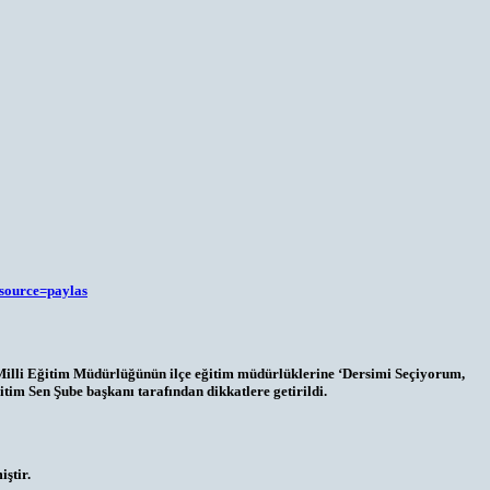
source=paylas
İl Milli Eğitim Müdürlüğünün ilçe eğitim müdürlüklerine ‘Dersimi Seçiyorum,
tim Sen Şube başkanı tarafından dikkatlere getirildi.
iştir.