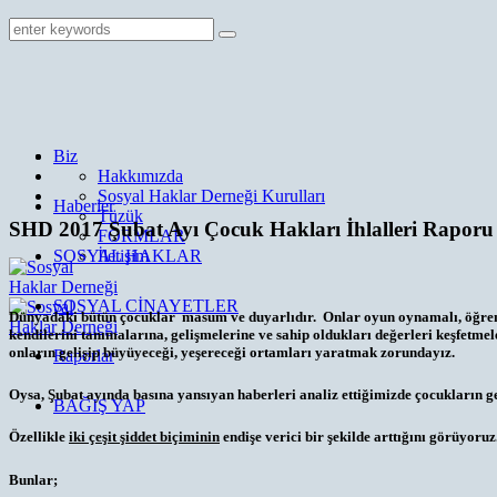
Biz
Hakkımızda
Sosyal Haklar Derneği Kurulları
Haberler
Tüzük
SHD 2017 Şubat Ayı Çocuk Hakları İhlalleri Raporu
FORMLAR
SOSYAL HAKLAR
İletişim
SOSYAL CİNAYETLER
Dünyadaki bütün çocuklar masum ve duyarlıdır. Onlar oyun oynamalı, öğrenmel
kendilerini tanımalarına, gelişmelerine ve sahip oldukları değerleri keşfetmel
onların gelişip büyüyeceği, yeşereceği ortamları yaratmak zorundayız.
Raporlar
Oysa, Şubat ayında basına yansıyan haberleri analiz ettiğimizde çocukların ge
BAĞIŞ YAP
Özellikle
iki çeşit şiddet biçiminin
endişe verici bir şekilde arttığını görüyoruz
Bunlar;