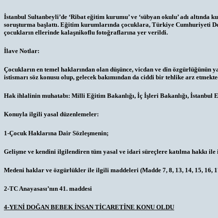
İstanbul Sultanbeyli’de ‘Ribat eğitim kurumu’ ve ‘sübyan okulu’ adı altında k
soruşturma başlattı. Eğitim kurumlarında çocuklara, Türkiye Cumhuriyeti Devle
çocukların ellerinde kalaşnikoflu fotoğraflarına yer verildi.
İlave Notlar:
Çocukların en temel haklarından olan düşünce, vicdan ve din özgürlüğünün yanı
istismarı söz konusu olup, gelecek bakımından da ciddi bir tehlike arz etmekte
Hak ihlalinin muhatabı:
Milli Eğitim Bakanlığı, İç İşleri Bakanlığı, İstanbu
Konuyla ilgili yasal düzenlemeler:
1-Çocuk Haklarına Dair Sözleşmenin;
Gelişme ve kendini ilgilendiren tüm yasal ve idari süreçlere katılma hakkı ile i
Medeni haklar ve özgürlükler ile ilgili maddeleri (Madde 7, 8, 13, 14, 15, 16, 1
2-TC Anayasası’nın 41. maddesi
4-YENİ DOĞAN BEBEK İNSAN TİCARETİNE KONU OLDU