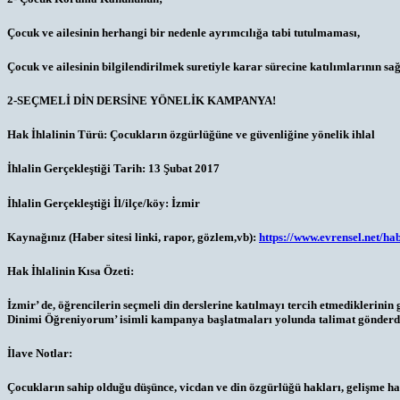
Çocuk ve ailesinin herhangi bir nedenle ayrımcılığa tabi tutulmaması,
Çocuk ve ailesinin bilgilendirilmek suretiyle karar sürecine katılımlarının sağl
2-SEÇMELİ DİN DERSİNE YÖNELİK KAMPANYA!
Hak İhlalinin Türü:
Çocukların özgürlüğüne ve güvenliğine yönelik ihlal
İhlalin Gerçekleştiği Tarih:
13 Şubat 2017
İhlalin Gerçekleştiği İl/ilçe/köy:
İzmir
Kaynağınız (Haber sitesi linki, rapor, gözlem,vb):
https://www.evrensel.net/
Hak İhlalinin Kısa Özeti:
İzmir’ de, öğrencilerin seçmeli din derslerine katılmayı tercih etmediklerini
Dinimi Öğreniyorum’ isimli kampanya başlatmaları yolunda talimat gönderdiği 
İlave Notlar:
Çocukların sahip olduğu düşünce, vicdan ve din özgürlüğü hakları, gelişme hakk