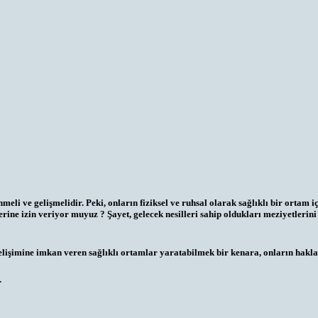
i ve gelişmelidir. Peki, onların fiziksel ve ruhsal olarak sağlıklı bir ortam 
erine izin veriyor muyuz ? Şayet, gelecek nesilleri sahip oldukları meziyetlerin
lişimine imkan veren sağlıklı ortamlar yaratabilmek bir kenara, onların hakları
.