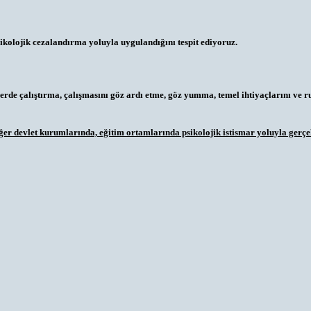
sikolojik cezalandırma yoluyla uygulandığını tespit ediyoruz.
lerde çalıştırma, çalışmasını göz ardı etme, göz yumma, temel ihtiyaçlarını ve 
iğer devlet kurumlarında,
eğitim ortamlarında psikolojik istismar
yoluyla gerçek