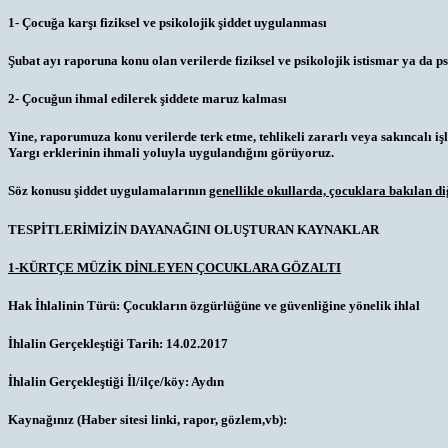
1- Çocuğa karşı fiziksel ve psikolojik şiddet uygulanması
Şubat ayı raporuna konu olan verilerde fiziksel ve psikolojik istismar ya da p
2- Çocuğun ihmal edilerek şiddete maruz kalması
Yine, raporumuza konu verilerde terk etme, tehlikeli zararlı veya sakıncalı iş
Yargı erklerinin ihmali yoluyla uygulandığını görüyoruz.
Söz konusu şiddet uygulamalarının
genellikle okullarda, çocuklara bakılan d
TESPİTLERİMİZİN DAYANAĞINI OLUŞTURAN KAYNAKLAR
1-KÜRTÇE MÜZİK DİNLEYEN ÇOCUKLARA GÖZALTI
Hak İhlalinin Türü:
Çocukların özgürlüğüne ve güvenliğine yönelik ihlal
İhlalin Gerçekleştiği Tarih:
14.02.2017
İhlalin Gerçekleştiği İl/ilçe/köy:
Aydın
Kaynağınız (Haber sitesi linki, rapor, gözlem,vb):