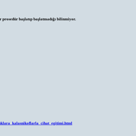
 prosedür başlatıp başlatmadığı bilinmiyor.
lara_kalasnikoflarla_cihat_egitimi.html