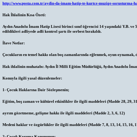
http://www.posta.com.tr/aydin-da-imam-hatip-te-kurtce-muzige-sorusturma-
Hak İhlalinin Kısa Özeti:
Aydın Anadolu İmam Hatip Lisesi birinci sınıf öğrencisi 14 yaşındaki Y.B. ve 
edildikleri adliyede adli kontrol şartı ile serbest bırakıldı.
İlave Notlar:
Çocukların en temel hakkı olan boş zamanlarında eğlenmek, oyun oynamak, dinl
Hak ihlalinin muhatabı:
Aydın İl Milli Eğitim Müdürlüğü, Aydın Anadolu İmam
Konuyla ilgili yasal düzenlemeler:
1- Çocuk Haklarına Dair Sözleşmenin;
Eğitim, boş zaman ve kültürel etkinlikler ile ilgili maddeleri (Madde 28, 29, 3
ayrım gözetmeme, gelişme hakkı ile ilgili maddeleri (Madde 2, 3, 6, 12)
Medeni haklar ve özgürlükler ile ilgili maddeleri (Madde 7, 8, 13, 14, 15, 16, 1
2- Çocuk Koruma Kanununun;