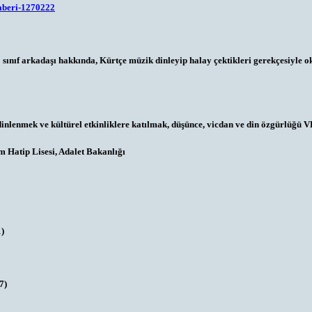
haberi-1270222
5 sınıf arkadaşı hakkında, Kürtçe müzik dinleyip halay çektikleri gerekçesiyle 
enmek ve kültürel etkinliklere katılmak, düşünce, vicdan ve din özgürlüğü VE d
 Hatip Lisesi, Adalet Bakanlığı
1)
7)