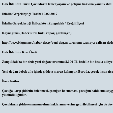
Hak İhlalinin Türü:
Çocukların temel yaşam ve gelişme hakkına yönelik ihlal
İhlalin Gerçekleştiği Tarih:
10.02.2017
İhlalin Gerçekleştiği İl/ilçe/köy:
Zonguldak / Ereğli İlçesi
Kaynağınız (Haber sitesi linki, rapor, gözlem,vb)
http://www.birgun.net/haber-detay/yeni-dogan-torununu-satmaya-calisan-dede
Hak İhlalinin Kısa Özeti:
Zonguldak’ ta bir dede yeni doğan torununu 5.000 TL bedelle bir başka aileye s
Yeni doğan bebek aile içinde şiddete maruz kalmıştır. Burada, çocuk insan tic
İlave Notlar:
Çocuğa karşı şiddetin önlenmesi, çocuğun korunması, çocuğun haklarına saygı 
yükümlülüğüdür.
Çocukların şiddetten masun olma haklarının yerine getirilebilmesi için de devl