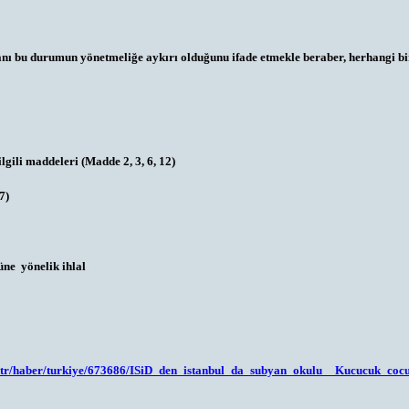
nı bu durumun yönetmeliğe aykırı olduğunu ifade etmekle beraber, herhangi bir
lgili maddeleri (Madde 2, 3, 6, 12)
7)
üne yönelik ihlal
.tr/haber/turkiye/673686/ISiD_den_istanbul_da_subyan_okulu__Kucucuk_cocuk