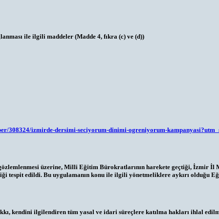
anması ile ilgili maddeler (Madde 4, fıkra (c) ve (d))
haber/308324/izmirde-dersimi-seciyorum-dinimi-ogreniyorum-kampanyasi?utm_
n gözlemlenmesi üzerine, Milli Eğitim Bürokratlarının harekete geçtiği, İzmir 
tespit edildi. Bu uygulamanın konu ile ilgili yönetmeliklere aykırı olduğu Eği
ı, kendini ilgilendiren tüm yasal ve idari süreçlere katılma hakları ihlal edilm