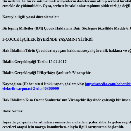
Bu nedenle, failin ve satın almak isteyenlerin ifadelerinin alınıp serbest bıra
etmekle de yükümlüdür. Oysa, serbest bırakılanlar toplumu şiddetsizliğe değil t
Konuyla ilgili yasal düzenlemeler:
Birleşmiş Milletler (BM) Çocuk Haklarına Dair Sözleşme (özellikle Madde 6, 8
5-ÇOCUK İŞÇİLER İŞYERİNDE YAŞAMINI YİTİRDİ
Hak İhlalinin Türü:
Çocukların yaşam hakkına, sosyal güvenlik hakkına ve eği
İhlalin Gerçekleştiği Tarih:
15.02.2017
İhlalin Gerçekleştiği İl/ilçe/köy:
Şanlıurfa/Viranşehir
Kaynağınız (Haber sitesi linki, rapor, gözlem,vb):
https://onedio.com/haber/b
elektrik-carpmasi-2-olu-40366999
Hak İhlalinin Kısa Özeti:
Şanlıurfa’ nın Viranşehir ilçesinde çalıştığı bir in
İlave Notlar:
İnşaatta çalışanlar tarafından asansörden indirilen işçiler, ihbarla gelen sağ
cesetleri otopsi için morga konulurken, olayla ilgili soruşturma başlatıldı.