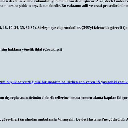
kılması devletin izleme yükümlülüğünün ihlalini de oluşturur. Zira, devlet sadec
am tersine şiddette teşvik etmektedir. Bu vakıanın adli ve cezai prosedürünün net
, 18, 19, 34, 35, 36 37), Sözleşmeye ek protokoller, ÇHS’yi izlemekle görevli
tim hakkına yönelik ihlal (Çocuk işçi)
izim-buyuk-caresizligimiz-bir-insaatta-calisirken-can-veren-15-yasindaki-cocu
şaatın dış cephe asansörünün elektrik tellerine teması sonucu akıma kapılan iki
lık görevlileri tarafından ambulansla Viranşehir Devlet Hastanesi’ne götürüldü.