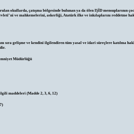
urulan okullarda, çatışma bölgesinde bulunan ya da ölen IŞİD mensuplarının çoc
ti’ ni ve mahkemelerini, askerliği, Atatürk ilke ve inkılaplarını reddetme hakkı
 sıra gelişme ve kendini ilgilendiren tüm yasal ve idari süreçlere katılma hakk
dir.
l Emniyet Müdürlüğü
lgili maddeleri (Madde 2, 3, 6, 12)
7)