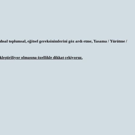
ruhsal toplumsal, eğitsel gereksinimlerini göz ardı etme, Yasama / Yürütme /
leştiriliyor olmasına özellikle dikkat çekiyoruz.